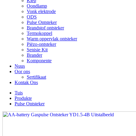
Klep
Oondlamp
Vonk elektrode
ODS
Pulse Ontsteker
Brandstof ontsteker
Termokoppel
Warm oppervlak ontsteker
Piëzo-ontsteker
Senisie Kit
Brander
Komponente
Nuus
Oor ons
Sertifikaat
Kontak Ons
Tuis
Produkte
Pulse Ontsteker