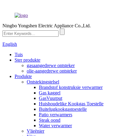
Ningbo Yongshen Electric Appliance Co.,Ltd.
English
Tuis
Ster produkte
gasaangedrewe ontsteker
olie-aangedrewe ontsteker
Produkte
Ontstekingstelsel
Brandstof konstruksie verwarmer
Gas kaggel
GasVuurput
Huishoudelike Kookgas Toestelle
Buitelugkookgastoestelle
Patio verwarmers
Steak oond
Water verwarmer
Vlieënier