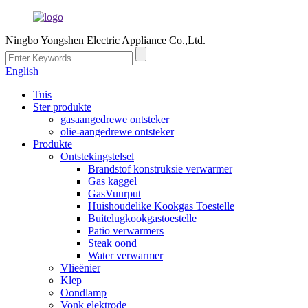
Ningbo Yongshen Electric Appliance Co.,Ltd.
English
Tuis
Ster produkte
gasaangedrewe ontsteker
olie-aangedrewe ontsteker
Produkte
Ontstekingstelsel
Brandstof konstruksie verwarmer
Gas kaggel
GasVuurput
Huishoudelike Kookgas Toestelle
Buitelugkookgastoestelle
Patio verwarmers
Steak oond
Water verwarmer
Vlieënier
Klep
Oondlamp
Vonk elektrode