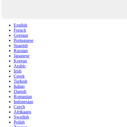
English
French
German
Portuguese
Spanish
Russian
Japanese
Korean
Arabic
Irish
Greek
Turkish
Italian
Danish
Romanian
Indonesian
Czech
Afrikaans
Swedish
Polish