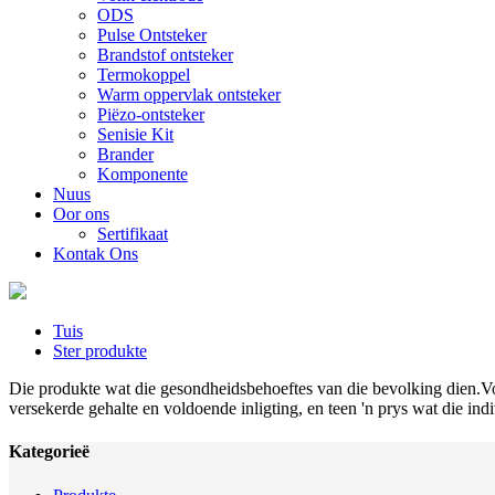
ODS
Pulse Ontsteker
Brandstof ontsteker
Termokoppel
Warm oppervlak ontsteker
Piëzo-ontsteker
Senisie Kit
Brander
Komponente
Nuus
Oor ons
Sertifikaat
Kontak Ons
Tuis
Ster produkte
Die produkte wat die gesondheidsbehoeftes van die bevolking dien.Vo
versekerde gehalte en voldoende inligting, en teen 'n prys wat die in
Kategorieë