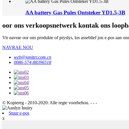
AA battery Gas Pules Ontsteker YD1.5-3B
oor ons verkoopsnetwerk kontak ons ​​loop
Vir navrae oor ons produkte of pryslys, los asseblief jou e-pos aan o
NAVRAE NOU
web@igniter.com.cn
0086-574-88396518
© Kopiereg - 2010-2020: Alle regte voorbehou. - - -
Stuur e-pos
x