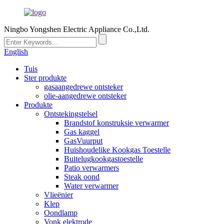
Ningbo Yongshen Electric Appliance Co.,Ltd.
English
Tuis
Ster produkte
gasaangedrewe ontsteker
olie-aangedrewe ontsteker
Produkte
Ontstekingstelsel
Brandstof konstruksie verwarmer
Gas kaggel
GasVuurput
Huishoudelike Kookgas Toestelle
Buitelugkookgastoestelle
Patio verwarmers
Steak oond
Water verwarmer
Vlieënier
Klep
Oondlamp
Vonk elektrode