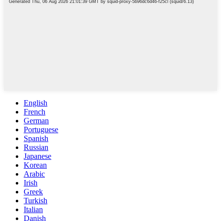
English
French
German
Portuguese
Spanish
Russian
Japanese
Korean
Arabic
Irish
Greek
Turkish
Italian
Danish