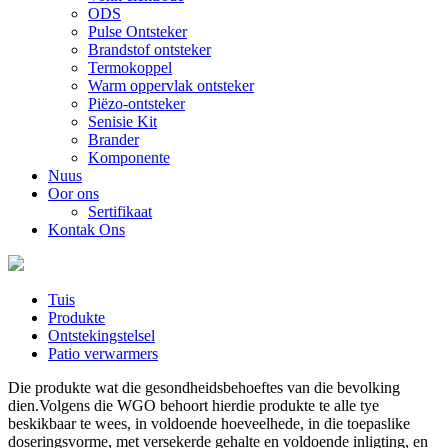
ODS
Pulse Ontsteker
Brandstof ontsteker
Termokoppel
Warm oppervlak ontsteker
Piëzo-ontsteker
Senisie Kit
Brander
Komponente
Nuus
Oor ons
Sertifikaat
Kontak Ons
Tuis
Produkte
Ontstekingstelsel
Patio verwarmers
Die produkte wat die gesondheidsbehoeftes van die bevolking
dien.Volgens die WGO behoort hierdie produkte te alle tye
beskikbaar te wees, in voldoende hoeveelhede, in die toepaslike
doseringsvorme, met versekerde gehalte en voldoende inligting, en