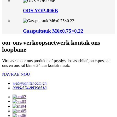
ODS YOP-006B
Gasspuitstuk M6x0.75×0.22
oor ons verkoopsnetwerk kontak ons ​​
loopbane
Vir navrae oor ons produkte of pryslys, los asseblief jou e-pos aan
ons en ons sal binne 24 uur kontak maak.
NAVRAE NOU
web@igniter.com.cn
0086-574-88396518