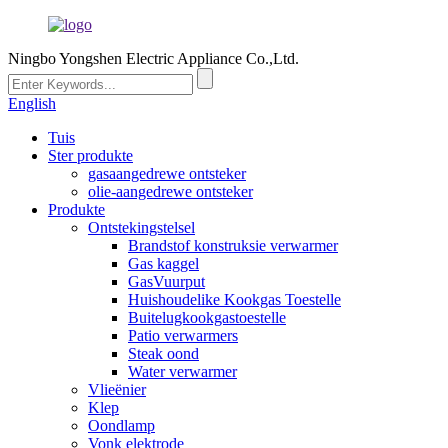
Ningbo Yongshen Electric Appliance Co.,Ltd.
English
Tuis
Ster produkte
gasaangedrewe ontsteker
olie-aangedrewe ontsteker
Produkte
Ontstekingstelsel
Brandstof konstruksie verwarmer
Gas kaggel
GasVuurput
Huishoudelike Kookgas Toestelle
Buitelugkookgastoestelle
Patio verwarmers
Steak oond
Water verwarmer
Vlieënier
Klep
Oondlamp
Vonk elektrode