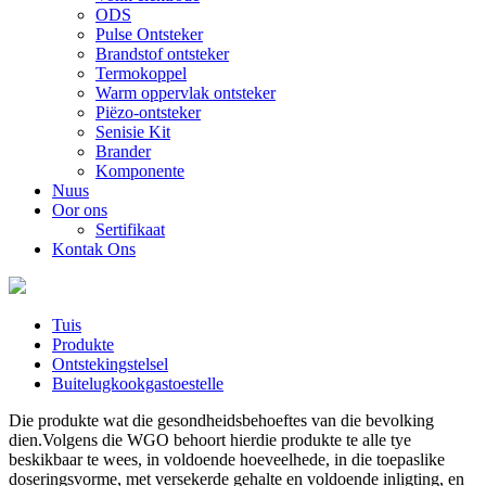
ODS
Pulse Ontsteker
Brandstof ontsteker
Termokoppel
Warm oppervlak ontsteker
Piëzo-ontsteker
Senisie Kit
Brander
Komponente
Nuus
Oor ons
Sertifikaat
Kontak Ons
Tuis
Produkte
Ontstekingstelsel
Buitelugkookgastoestelle
Die produkte wat die gesondheidsbehoeftes van die bevolking
dien.Volgens die WGO behoort hierdie produkte te alle tye
beskikbaar te wees, in voldoende hoeveelhede, in die toepaslike
doseringsvorme, met versekerde gehalte en voldoende inligting, en