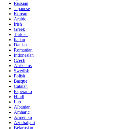
Russian
Japanese
Korean
Arabic
Irish
Greek
Turkish
Italian
Danish
Romanian
Indonesian
Czech
Afrikaans
Swedish
Polish
Basque
Catalan
Esperanto
Hindi
Lao
Albanian
Amharic
Armenian
Azerbaijani
Belarusian