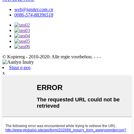
web@igniter.com.cn
0086-574-88396518
© Kopiereg - 2010-2020: Alle regte voorbehou. - - -
Stuur e-pos
x