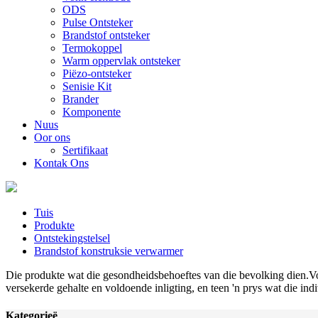
ODS
Pulse Ontsteker
Brandstof ontsteker
Termokoppel
Warm oppervlak ontsteker
Piëzo-ontsteker
Senisie Kit
Brander
Komponente
Nuus
Oor ons
Sertifikaat
Kontak Ons
Tuis
Produkte
Ontstekingstelsel
Brandstof konstruksie verwarmer
Die produkte wat die gesondheidsbehoeftes van die bevolking dien.Vo
versekerde gehalte en voldoende inligting, en teen 'n prys wat die in
Kategorieë