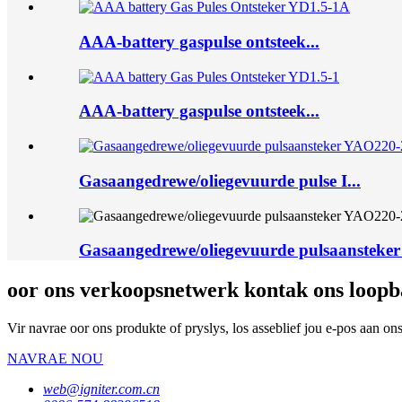
AAA-battery gaspulse ontsteek...
AAA-battery gaspulse ontsteek...
Gasaangedrewe/oliegevuurde pulse I...
Gasaangedrewe/oliegevuurde pulsaanstek
oor ons verkoopsnetwerk kontak ons ​​loop
Vir navrae oor ons produkte of pryslys, los asseblief jou e-pos aan o
NAVRAE NOU
web@igniter.com.cn