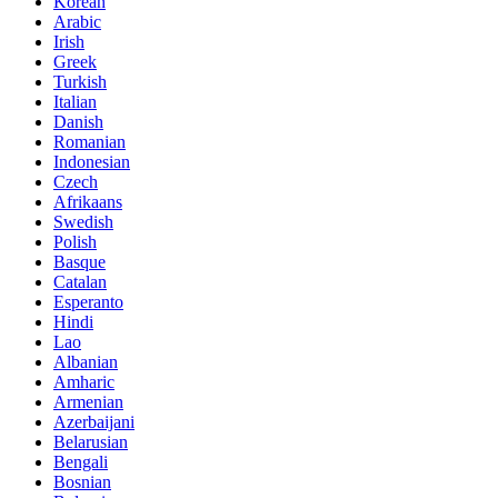
Korean
Arabic
Irish
Greek
Turkish
Italian
Danish
Romanian
Indonesian
Czech
Afrikaans
Swedish
Polish
Basque
Catalan
Esperanto
Hindi
Lao
Albanian
Amharic
Armenian
Azerbaijani
Belarusian
Bengali
Bosnian