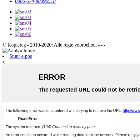
0086-574-88396518
© Kopiereg - 2010-2020: Alle regte voorbehou. - - -
Stuur e-pos
x