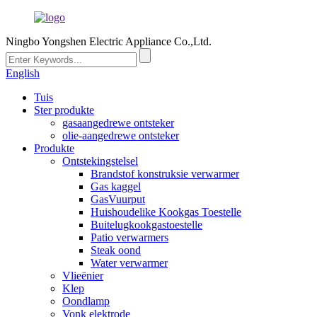
Ningbo Yongshen Electric Appliance Co.,Ltd.
English
Tuis
Ster produkte
gasaangedrewe ontsteker
olie-aangedrewe ontsteker
Produkte
Ontstekingstelsel
Brandstof konstruksie verwarmer
Gas kaggel
GasVuurput
Huishoudelike Kookgas Toestelle
Buitelugkookgastoestelle
Patio verwarmers
Steak oond
Water verwarmer
Vlieënier
Klep
Oondlamp
Vonk elektrode