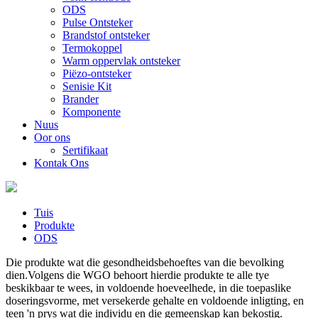
ODS
Pulse Ontsteker
Brandstof ontsteker
Termokoppel
Warm oppervlak ontsteker
Piëzo-ontsteker
Senisie Kit
Brander
Komponente
Nuus
Oor ons
Sertifikaat
Kontak Ons
Tuis
Produkte
ODS
Die produkte wat die gesondheidsbehoeftes van die bevolking
dien.Volgens die WGO behoort hierdie produkte te alle tye
beskikbaar te wees, in voldoende hoeveelhede, in die toepaslike
doseringsvorme, met versekerde gehalte en voldoende inligting, en
teen 'n prys wat die individu en die gemeenskap kan bekostig.