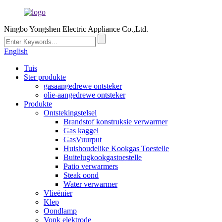
Ningbo Yongshen Electric Appliance Co.,Ltd.
English
Tuis
Ster produkte
gasaangedrewe ontsteker
olie-aangedrewe ontsteker
Produkte
Ontstekingstelsel
Brandstof konstruksie verwarmer
Gas kaggel
GasVuurput
Huishoudelike Kookgas Toestelle
Buitelugkookgastoestelle
Patio verwarmers
Steak oond
Water verwarmer
Vlieënier
Klep
Oondlamp
Vonk elektrode