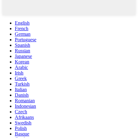
English
French
German
Portuguese
Spanish
Russian
Japanese
Korean
Arabic
Irish
Greek
Turkish
Italian
Danish
Romanian
Indonesian
Czech
Afrikaans
Swedish
Polish
Basque