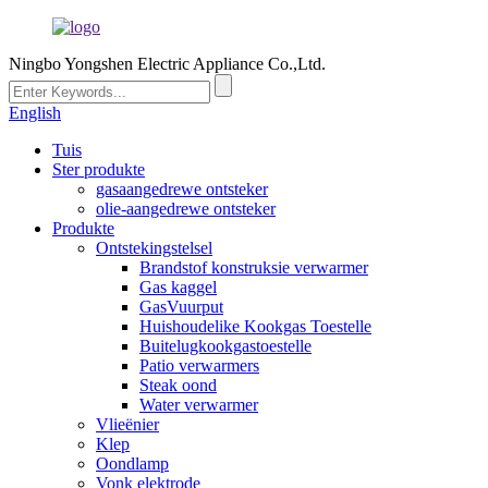
Ningbo Yongshen Electric Appliance Co.,Ltd.
English
Tuis
Ster produkte
gasaangedrewe ontsteker
olie-aangedrewe ontsteker
Produkte
Ontstekingstelsel
Brandstof konstruksie verwarmer
Gas kaggel
GasVuurput
Huishoudelike Kookgas Toestelle
Buitelugkookgastoestelle
Patio verwarmers
Steak oond
Water verwarmer
Vlieënier
Klep
Oondlamp
Vonk elektrode