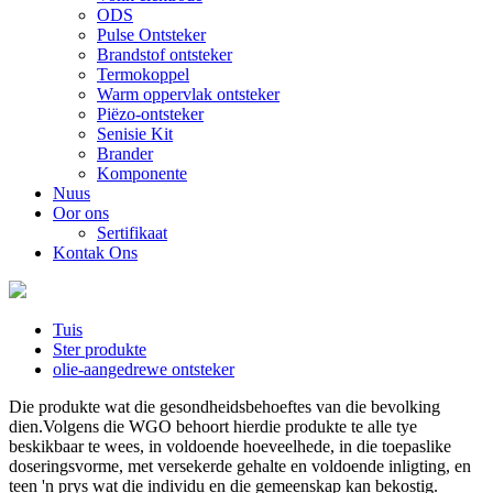
ODS
Pulse Ontsteker
Brandstof ontsteker
Termokoppel
Warm oppervlak ontsteker
Piëzo-ontsteker
Senisie Kit
Brander
Komponente
Nuus
Oor ons
Sertifikaat
Kontak Ons
Tuis
Ster produkte
olie-aangedrewe ontsteker
Die produkte wat die gesondheidsbehoeftes van die bevolking
dien.Volgens die WGO behoort hierdie produkte te alle tye
beskikbaar te wees, in voldoende hoeveelhede, in die toepaslike
doseringsvorme, met versekerde gehalte en voldoende inligting, en
teen 'n prys wat die individu en die gemeenskap kan bekostig.