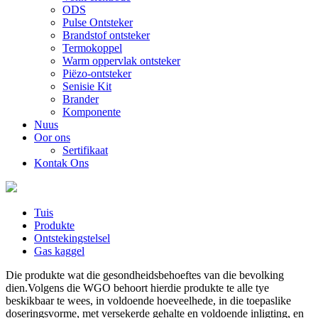
ODS
Pulse Ontsteker
Brandstof ontsteker
Termokoppel
Warm oppervlak ontsteker
Piëzo-ontsteker
Senisie Kit
Brander
Komponente
Nuus
Oor ons
Sertifikaat
Kontak Ons
Tuis
Produkte
Ontstekingstelsel
Gas kaggel
Die produkte wat die gesondheidsbehoeftes van die bevolking
dien.Volgens die WGO behoort hierdie produkte te alle tye
beskikbaar te wees, in voldoende hoeveelhede, in die toepaslike
doseringsvorme, met versekerde gehalte en voldoende inligting, en