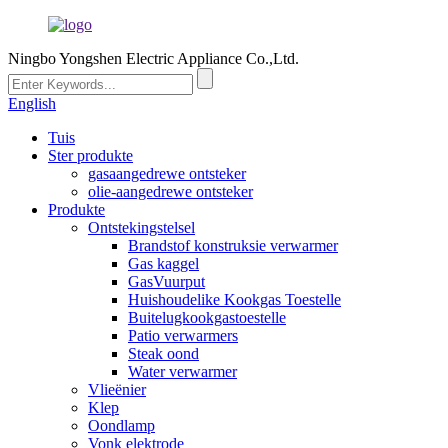
Ningbo Yongshen Electric Appliance Co.,Ltd.
English
Tuis
Ster produkte
gasaangedrewe ontsteker
olie-aangedrewe ontsteker
Produkte
Ontstekingstelsel
Brandstof konstruksie verwarmer
Gas kaggel
GasVuurput
Huishoudelike Kookgas Toestelle
Buitelugkookgastoestelle
Patio verwarmers
Steak oond
Water verwarmer
Vlieënier
Klep
Oondlamp
Vonk elektrode