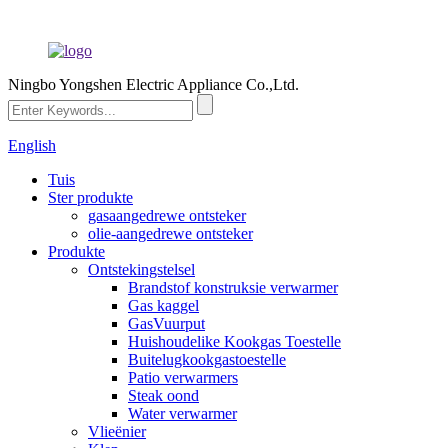
Ningbo Yongshen Electric Appliance Co.,Ltd.
English
Tuis
Ster produkte
gasaangedrewe ontsteker
olie-aangedrewe ontsteker
Produkte
Ontstekingstelsel
Brandstof konstruksie verwarmer
Gas kaggel
GasVuurput
Huishoudelike Kookgas Toestelle
Buitelugkookgastoestelle
Patio verwarmers
Steak oond
Water verwarmer
Vlieënier