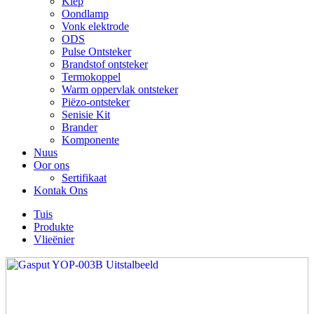
Klep
Oondlamp
Vonk elektrode
ODS
Pulse Ontsteker
Brandstof ontsteker
Termokoppel
Warm oppervlak ontsteker
Piëzo-ontsteker
Senisie Kit
Brander
Komponente
Nuus
Oor ons
Sertifikaat
Kontak Ons
Tuis
Produkte
Vlieënier